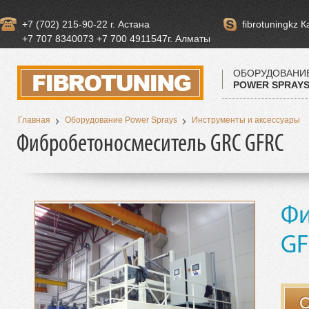
+7 (702) 215-90-22 г. Астана
fibrotuningkz 
+7 707 8340073 +7 700 4911547г. Алматы
ОБОРУДОВАНИ
POWER SPRAY
Главная
Оборудование Power Sprays
Инструменты и аксессуары
Фибробетоносмеситель GRC GFRC
Фи
GF
О