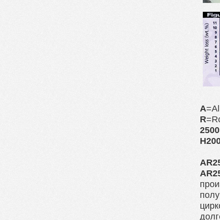
A
=Al
R
=R
2500
H20
AR2
AR2
прои
полу
цирк
долг