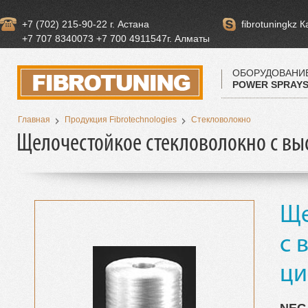
+7 (702) 215-90-22 г. Астана
fibrotuningkz 
+7 707 8340073 +7 700 4911547г. Алматы
ОБОРУДОВАНИ
POWER SPRAY
Главная
Продукция Fibrotechnologies
Стекловолокно
Щелочестойкое стекловолокно с в
Ще
с 
ци