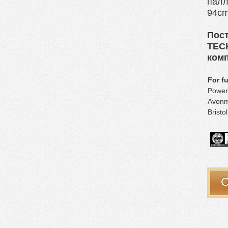
палл
94c
Пос
TEC
ком
For f
Power
Avonm
Bristo
О