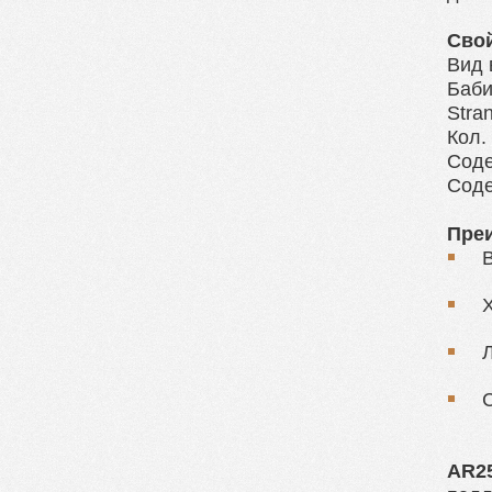
Сво
Вид 
Баби
Stra
Кол.
Соде
Соде
Пре
Л
AR2