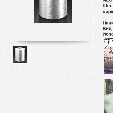
NEG
Щел
цир
Наим
Вид 
Исп