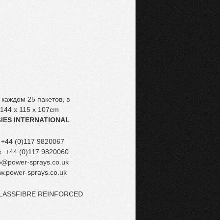
 каждом 25 пакетов, в
 144 x 115 x 107cm
GIES INTERNATIONAL
: +44 (0)117 9820067
: +44 (0)117 9820060
o@power-sprays.co.uk
w.power-sprays.co.uk
LASSFIBRE REINFORCED