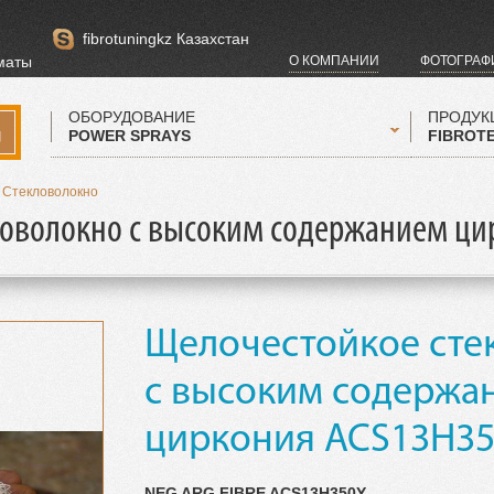
fibrotuningkz Казахстан
лматы
О КОМПАНИИ
ФОТОГРАФ
ОБОРУДОВАНИЕ
ПРОДУК
POWER SPRAYS
FIBROT
Стекловолокно
ловолокно с высоким содержанием ци
Щелочестойкое сте
с высоким содержа
циркония ACS13H3
NEG ARG FIBRE ACS13H350Y