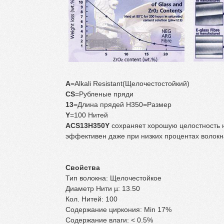
A
=Alkali Resistant(Щелочестостойкий)
CS
=Рубленые пряди
13
=Длина прядей H350=Размер
Y
=100 Нитей
ACS13H350Y
сохраняет хорошую целостность 
эффективен даже при низких процентах волокна
Свойства
Тип волокна: Щелочестойкое
Диаметр Нити µ: 13.50
Кол. Нитей: 100
Содержание циркония: Min 17%
Содержание влаги: < 0.5%