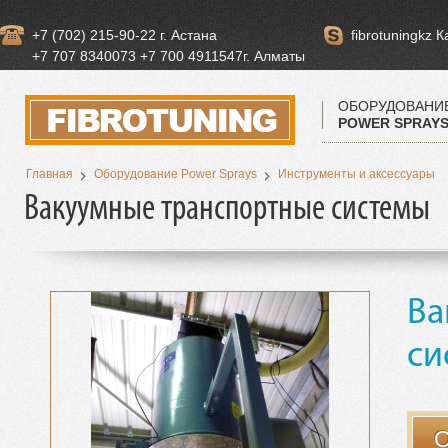
+7 (702) 215-90-22 г. Астана
fibrotuningkz 
+7 707 8340073 +7 700 4911547г. Алматы
ОБОРУДОВАНИ
POWER SPRAY
Главная
Оборудование Power Sprays
Инструменты и аксессуары
Вакуумные транспортные системы
Ва
си
О